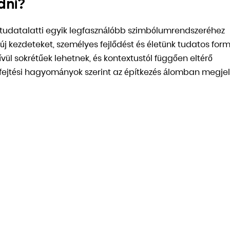
dni?
 tudatalatti egyik legfasználóbb szimbólumrendszeréhez
 új kezdeteket, személyes fejlődést és életünk tudatos form
vül sokrétűek lehetnek, és kontextustól függően eltérő
ejtési hagyományok szerint az építkezés álomban megje