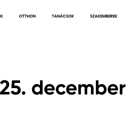
EK
OTTHON
TANÁCSOK
SZAKEMBEREK
25. december