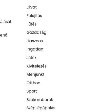
Divat
Felújítás
álását
Fűtés
Gazdaság
lenő
Hasznos
Ingatlan
Játék
Kivitelezés
Menjünk!
Otthon
Sport
Szakemberek
Szépségápolás