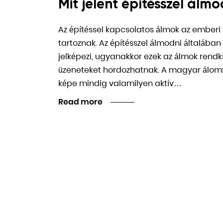
Mit jelent építésszel álmo
Az építéssel kapcsolatos álmok az emberi
tartoznak. Az építésszel álmodni általában
jelképezi, ugyanakkor ezek az álmok rendkí
üzeneteket hordozhatnak. A magyar álomf
képe mindig valamilyen aktív…
Read more