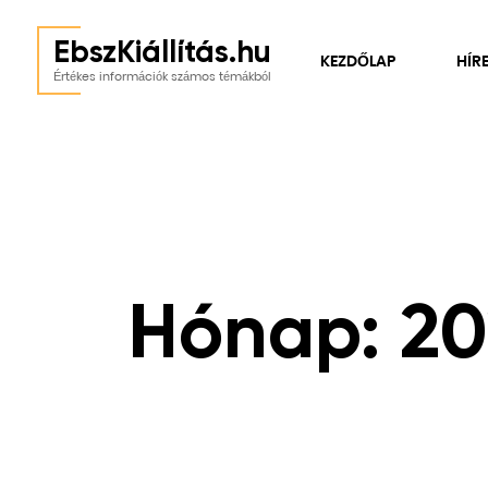
EbszKiállítás.hu
KEZDŐLAP
HÍR
Értékes információk számos témákból
Hónap:
20