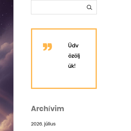
KERESÉS
Üdv
özölj
ük!
Archívim
2026. július