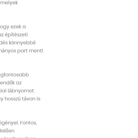
amelyek
ogy ezek a
z építészeti
kedés könnyebbé
ományos part menti
legfontosabb
tendők az
giai lábnyomot.
y hosszú távon is
igényel. Fontos,
lelően