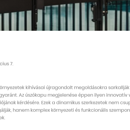
ius 7.
örnyezetek kihívásai újragondolt megoldásokra sarkallják 
gyaránt. Az úszókapu megjelenése éppen ilyen innovatív vá
ációjának kérdésére. Ezek a dinamikus szerkezetek nem csu
gálják, hanem komplex környezeti és funkcionális szempon
ek.