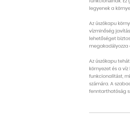
funkcionálnak. Ez
legyenek a környez
Az úszókapu körny
vízminőség javítás
lehetőséget biztos
megakadályozza a 
Az úszókapu tehá
környezet és a víz
funkcionalitást, 
számára. A szabad
fenntarthatóság sz