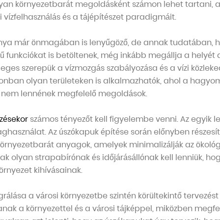
lyan környezetbarát megoldásként számon lehet tartani, 
si vízfelhasználás és a tájépítészet paradigmáit.
ánya már önmagában is lenyűgöző, de annak tudatában, h
ű funkciókat is betöltenek, még inkább megállja a helyét a
dleges szerepük a vízmozgás szabályozása és a vízi közle
azonban olyan területeken is alkalmazhatók, ahol a hagy
 nem lennének megfelelő megoldások.
zésekor
számos tényezőt kell figyelembe venni. Az egyik 
használat. Az úszókapuk építése során előnyben részesí
 környezetbarát anyagok, amelyek minimalizálják az ökoló
k olyan strapabírónak és időjárásállónak kell lenniük, hog
örnyezet kihívásainak.
rálása a városi környezetbe szintén körültekintő tervezést 
nak a környezettel és a városi tájképpel, miközben megfe