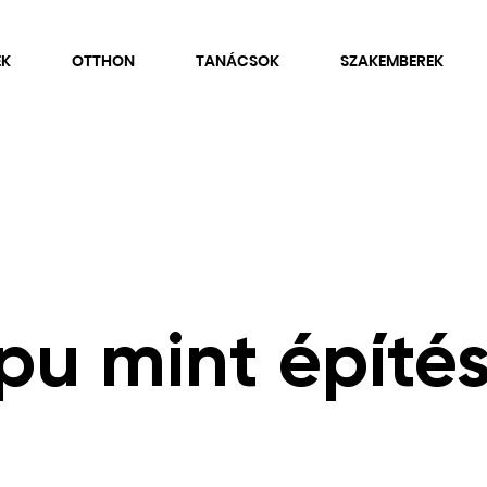
EK
OTTHON
TANÁCSOK
SZAKEMBEREK
pu mint építés