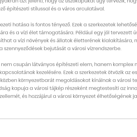
 gyakran azt jelenti, hogy az úszókapukat úgy tervezik, h
ő építészeti stílussal és a város arculatával.
ezeti hatása is fontos tényező. Ezek a szerkezetek lehető
ára és a vízi élet támogatására. Például egy jól tervezett
íthat a vízi növények és állatok életterének kialakítására,
szennyeződések bejutását a városi vízrendszerbe.
t nem csupán látványos építészeti elem, hanem komplex 
 kapcsolatának kezelésére. Ezek a szerkezetek ötvözik az e
miközben környezetbarát megoldásokat kínálnak a városi te
ság kapuja a városi tájkép részeként megtestesíti az inno
ellemét, és hozzájárul a városi környezet élhetőségének ja