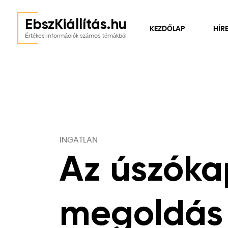
EbszKiállítás.hu
KEZDŐLAP
HÍR
Értékes információk számos témákból
INGATLAN
Az úszóka
megoldás