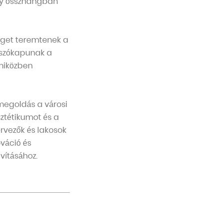
ogy összhangban
séget teremtenek a
 úszókapunak a
 miközben
megoldás a városi
sztétikumot és a
rvezők és lakosok
váció és
vításához.