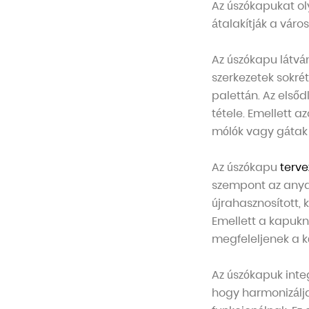
Az úszókapukat o
átalakítják a váro
Az úszókapu látv
szerkezetek sokrét
palettán. Az első
tétele. Emellett 
mólók vagy gátak
Az úszókapu
terve
szempont az anyag
újrahasznosított,
Emellett a kapukna
megfeleljenek a k
Az úszókapuk integ
hogy harmonizálja