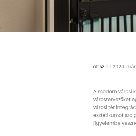
ebsz
on 2024. márc
A modern városi k
várostervezőket e
városi tér integr
esztétikumot szol
figyelembe veszn