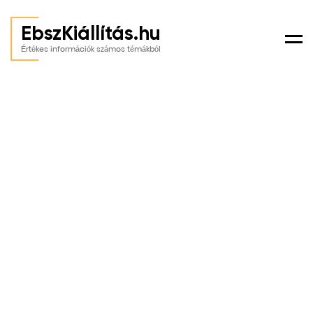
EbszKiállítás.hu
Men
Értékes információk számos témákból